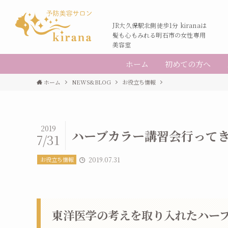
JR大久保駅北側徒歩1分 kiranaは
髪も心もみれる明石市の女性専用
美容室
ホーム
初めての方へ
ホーム
NEWS&BLOG
お役立ち情報
2019
ハーブカラー講習会行って
7/31
お役立ち情報
2019.07.31
東洋医学の考えを取り入れたハー