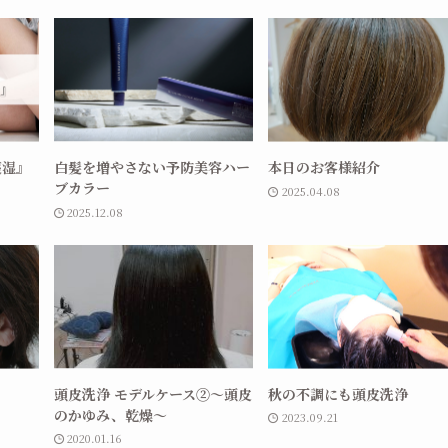
痰湿』
白髪を増やさない予防美容ハー
本日のお客様紹介
ブカラー
2025.04.08
2025.12.08
頭皮洗浄 モデルケース②～頭皮
秋の不調にも頭皮洗浄
のかゆみ、乾燥～
2023.09.21
2020.01.16