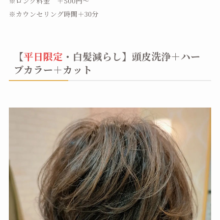
※ロング料金 ＋500円～
※カウンセリング時間＋30分
【
平日限定
・白髪減らし】頭皮洗浄＋ハー
ブカラー＋カット