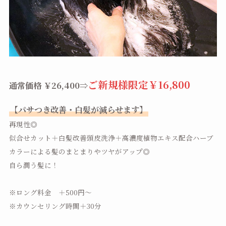
ご新規様限定￥16,800
通常価格 ￥26,400⇒
【パサつき改善・白髪が減らせます】
再現性◎
似合せカット＋白髪改善頭皮洗浄＋高濃度植物エキス配合ハーブ
カラーによる髪のまとまりやツヤがアップ◎
自ら潤う髪に！
※ロング料金 ＋500円～
※カウンセリング時間＋30分