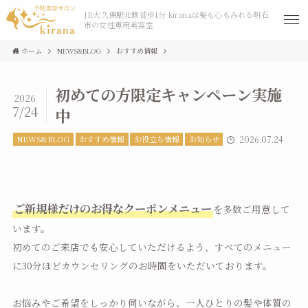
JR大久保駅北側徒歩1分 kiranaは髪も心もみれる明石
市の女性専用美容室
ホーム
NEWS&BLOG
おすすめ情報
初めての方限定キャンペーン実施
2026
7/24
中
NEWS&BLOG
おすすめ情報
お役立ち情報
お知らせ
2026.07.24
ご新規様だけのお得なクーポンメニュー
を多数ご用意して
います。
初めてのご来店でも安心していただけるよう、すべてのメニュー
に30分ほどカウンセリングのお時間をいただいております。
お悩みやご希望をしっかり伺いながら、一人ひとりの髪や体質の