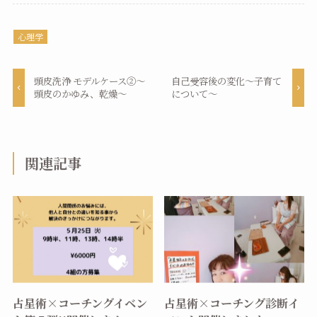
心理学
頭皮洗浄 モデルケース②～
自己受容後の変化～子育て
頭皮のかゆみ、乾燥～
について～
関連記事
占星術×コーチングイベン
占星術×コーチング診断イ