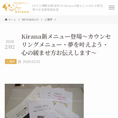
JR大久保駅北側徒歩1分 kiranaは髪も心もみれる明石
市の女性専用美容室
ホーム
NEWS&BLOG
心理学
Kirana新メニュー登場～カウンセ
2020
リングメニュー・夢を叶えよう・
2/02
心の緩ませ方お伝えします～
心理学
2020.02.02