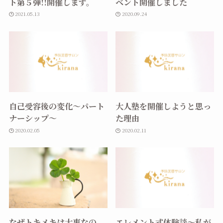
ト第５弾!!開催します。
ベント開催しました
2021.05.13
2020.09.24
自己受容後の変化～パート
大人塾を開催しようと思っ
ナーシップ～
た理由
2020.02.05
2020.02.11
なぜトキメキは大事なの
エレメント式体験談～私が