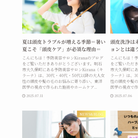
夏は頭皮トラブルが増える季節＝暑い
頭皮洗浄は
夏こそ「頭皮ケア」が必須な理由＝
ョンとは違
こんにちは！予防美容サロンKiranaのブログ
こんにちは！予
をご覧いただきありがとうございます。明石
をご覧いただ
市大久保町にある予防美容サロンKirana（キ
市大久保町にあ
ラーナ）は、30代・40代・50代以降の大人女
ラーナ）は、3
性の頭皮や髪の毛のお悩みに寄り添い、東洋
性の頭皮や髪
医学の視点で作られた施術やホームケア...
医学の視点で作
2025.07.11
2025.07.06
NEWS&BLOG