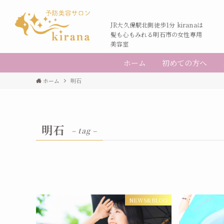
JR大久保駅北側徒歩1分 kiranaは
髪も心もみれる明石市の女性専用
美容室
ホーム
初めての方へ
ホーム
明石
明石
– tag –
NEWS&BLOG