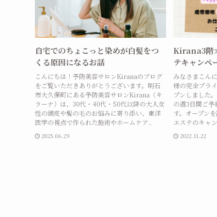
自宅でのちょこっと染めが白髪をつ
Kirana
くる原因になるお話
テキャンペ
こんにちは！予防美容サロンKiranaのブログ
みなさまこんに
をご覧いただきありがとうございます。明石
様の完全プラ
市大久保町にある予防美容サロンKirana（キ
プンしました
ラーナ）は、30代・40代・50代以降の大人女
の週3日間ご予
性の頭皮や髪の毛のお悩みに寄り添い、東洋
す。オープンを
医学の視点で作られた施術やホームケア...
エステのキャン
2025.06.29
2022.11.22