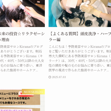
未来の投資☆リラクゼーシ
【よくある質問】頭皮洗浄・ハー
う理由
ラー編
防美容サロンKiranaのブログ
こんにちは！予防美容サロンKiranaのブロ
きありがとうございます。明石
をご覧いただきありがとうございます。明
る予防美容サロンKirana（キ
市大久保町にある予防美容サロンKirana（
0代・40代・50代以降の大人女
ラーナ）は、30代・40代・50代以降の大
の毛のお悩みに寄り添い、東洋
性の頭皮や髪の毛のお悩みに寄り添い、東
られた施術やホームケア...
医学の視点で作られた施術やホームケア...
2025.07.03
NEWS&BLOG