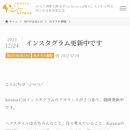
JR大久保駅北側徒歩1分 kiranaは髪も心もみれる明石
市の女性専用美容室
ホーム
NEWS&BLOG
おすすめ情報
2022
インスタグラム更新中です
12/24
NEWS&BLOG
おすすめ情報
2022.12.24
こんにちは＼(^o^)／
kiranaにはインスタグラムのアカウントが２つあり、随時更新中
です。
ヘアスタイルはもちろんのこと、日々考えていること、Kiranaの