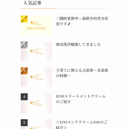
人気記事
＜随時更新中＞最新予約空き状
況です🎵
頭皮洗浄勉強してきました
子育てに使える占星術〜各星座
の特徴〜
RDRトリートメントクリーム
のご紹介
☆HMコンククリーム108のご
紹介☆