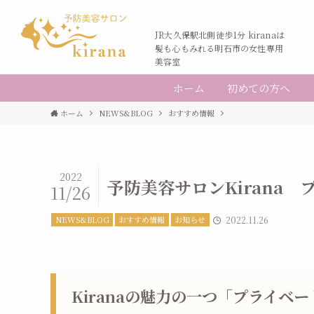
JR大久保駅北側徒歩1分 kiranaは
髪も心もみれる明石市の女性専用
美容室
ホーム
初めての方へ
ホーム
NEWS&BLOG
おすすめ情報
2022
予防美容サロンKirana 
11/26
NEWS&BLOG
おすすめ情報
お知らせ
2022.11.26
Kiranaの魅力の一つ「プライベ