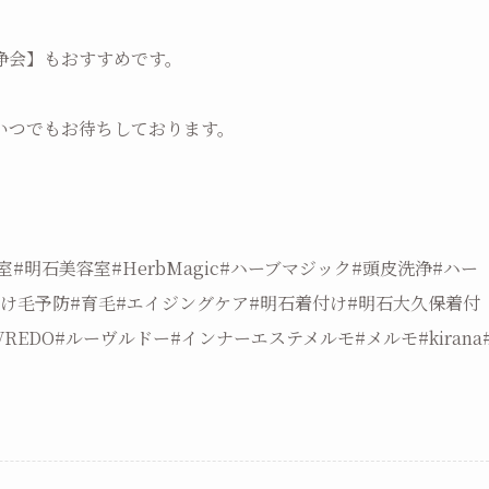
浄会】もおすすめです。
いつでもお待ちしております。
明石美容室#HerbMagic#ハーブマジック#頭皮洗浄#ハー
抜け毛予防#育毛#エイジングケア#明石着付け#明石大久保着付
EDO#ルーヴルドー#インナーエステメルモ#メルモ#kirana