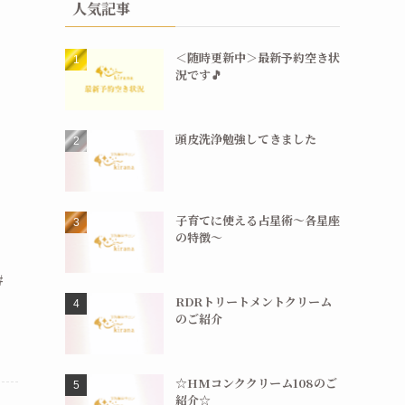
人気記事
＜随時更新中＞最新予約空き状
況です🎵
頭皮洗浄勉強してきました
子育てに使える占星術〜各星座
の特徴〜
#
RDRトリートメントクリーム
のご紹介
☆HMコンククリーム108のご
紹介☆