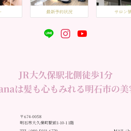
ー
最新予約状況
サロン
JR大久保駅北側徒歩1分
iranaは髪も心もみれる明石市の美
〒674-0058
明石市大久保町駅前1-10-1 1階
TEL / 080-5031-6779
MAIL /
h