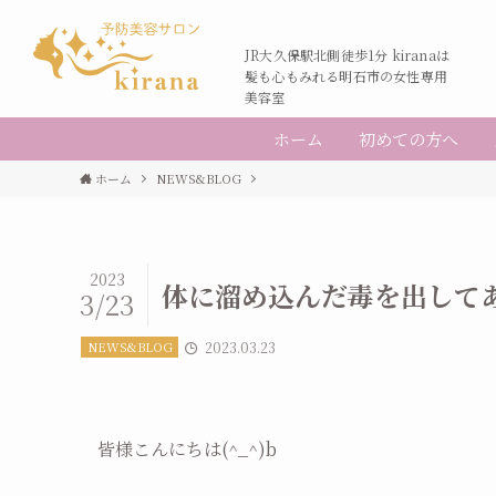
JR大久保駅北側徒歩1分 kiranaは
髪も心もみれる明石市の女性専用
美容室
ホーム
初めての方へ
ホーム
NEWS&BLOG
2023
体に溜め込んだ毒を出して
3/23
NEWS&BLOG
2023.03.23
皆様こんにちは(^_^)b