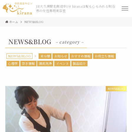
JR大久保駅北側徒歩1分 kiranaは髪も心もみれる明石
市の女性専用美容室
ホーム
NEWS&BLOG
NEWS&BLOG
– category –
NEWS&BLOG
未分類
お知らせ
おすすめ情報
お役立ち情報
心理学
空き情報
頭皮洗浄
イベント
製品紹介
NEWS&BLOG