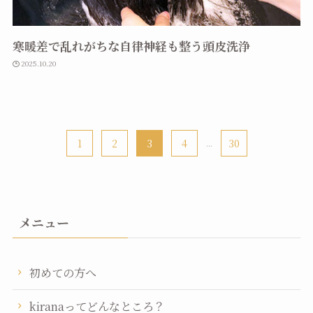
寒暖差で乱れがちな自律神経も整う頭皮洗浄
2025.10.20
1
2
3
4
...
30
メニュー
初めての方へ
kiranaってどんなところ？